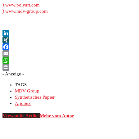
〉
www.polyart.com
〉
www.mdv-group.com
LinkedIn
XING
Facebook
Email
WhatsApp
- Anzeige -
Print
TAGS
MDV Group
Synthetisches Papier
Arjobex
Verwandte Artikel
Mehr vom Autor