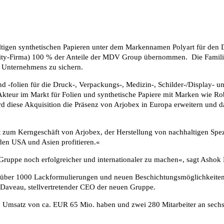
igen synthetischen Papieren unter dem Markennamen Polyart für den Dr
-Equity-Firma) 100 % der Anteile der MDV Group übernommen. Die Fami
s Unternehmens zu sichern.
d -folien für die Druck-, Verpackungs-, Medizin-, Schilder-/Display- 
 Akteur im Markt für Folien und synthetische Papiere mit Marken wie R
ird diese Akquisition die Präsenz von Arjobex in Europa erweitern un
zum Kerngeschäft von Arjobex, der Herstellung von nachhaltigen Spez
den USA und Asien profitieren.«
Gruppe noch erfolgreicher und internationaler zu machen«, sagt Ashok
über 1000 Lackformulierungen und neuen Beschichtungsmöglichkeiten ei
e Daveau, stellvertretender CEO der neuen Gruppe.
ten Umsatz von ca. EUR 65 Mio. haben und zwei 280 Mitarbeiter an sech