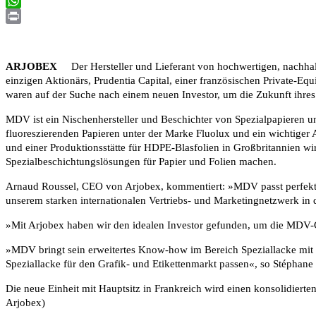
Email
WhatsApp
Print
ARJOBEX
Der Hersteller und Lieferant von hochwertigen, nachhalt
einzigen Aktionärs, Prudentia Capital, einer französischen Private
waren auf der Suche nach einem neuen Investor, um die Zukunft ihre
MDV ist ein Nischenhersteller und Beschichter von Spezialpapieren un
fluoreszierenden Papieren unter der Marke Fluolux und ein wichtiger
und einer Produktionsstätte für HDPE-Blasfolien in Großbritannien w
Spezialbeschichtungslösungen für Papier und Folien machen.
Arnaud Roussel, CEO von Arjobex, kommentiert: »MDV passt perfekt 
unserem starken internationalen Vertriebs- und Marketingnetzwerk in 
»Mit Arjobex haben wir den idealen Investor gefunden, um die MDV-
»MDV bringt sein erweitertes Know-how im Bereich Speziallacke mit 
Speziallacke für den Grafik- und Etikettenmarkt passen«, so Stéphan
Die neue Einheit mit Hauptsitz in Frankreich wird einen konsolidier
Arjobex)