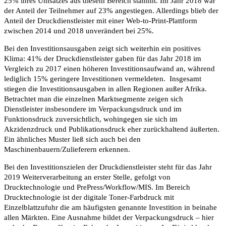
25% ihres Umsatzes aus diesem Bereich stammt. Im Jahr 2018 war
der Anteil der Teilnehmer auf 23% angestiegen. Allerdings blieb der
Anteil der Druckdienstleister mit einer Web-to-Print-Plattform
zwischen 2014 und 2018 unverändert bei 25%.
Bei den Investitionsausgaben zeigt sich weiterhin ein positives
Klima: 41% der Druckdienstleister gaben für das Jahr 2018 im
Vergleich zu 2017 einen höheren Investitionsaufwand an, während
lediglich 15% geringere Investitionen vermeldeten. Insgesamt
stiegen die Investitionsausgaben in allen Regionen außer Afrika.
Betrachtet man die einzelnen Marktsegmente zeigen sich
Dienstleister insbesondere im Verpackungsdruck und im
Funktionsdruck zuversichtlich, wohingegen sie sich im
Akzidenzdruck und Publikationsdruck eher zurückhaltend äußerten.
Ein ähnliches Muster ließ sich auch bei den
Maschinenbauern/Zulieferern erkennen.
Bei den Investitionszielen der Druckdienstleister steht für das Jahr
2019 Weiterverarbeitung an erster Stelle, gefolgt von
Drucktechnologie und PrePress/Workflow/MIS. Im Bereich
Drucktechnologie ist der digitale Toner-Farbdruck mit
Einzelblattzufuhr die am häufigsten genannte Investition in beinahe
allen Märkten. Eine Ausnahme bildet der Verpackungsdruck – hier