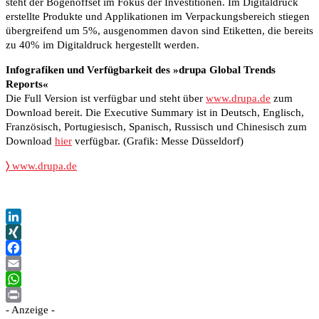
steht der Bogenoffset im Fokus der Investitionen. Im Digitaldruck
erstellte Produkte und Applikationen im Verpackungsbereich stiegen
übergreifend um 5%, ausgenommen davon sind Etiketten, die bereits
zu 40% im Digitaldruck hergestellt werden.
Infografiken und Verfügbarkeit des »drupa Global Trends
Reports«
Die Full Version ist verfügbar und steht über
www.drupa.de
zum
Download bereit. Die Executive Summary ist in Deutsch, Englisch,
Französisch, Portugiesisch, Spanisch, Russisch und Chinesisch zum
Download
hier
verfügbar. (Grafik: Messe Düsseldorf)
〉
www.drupa.de
LinkedIn
XING
Facebook
Email
WhatsApp
- Anzeige -
Print