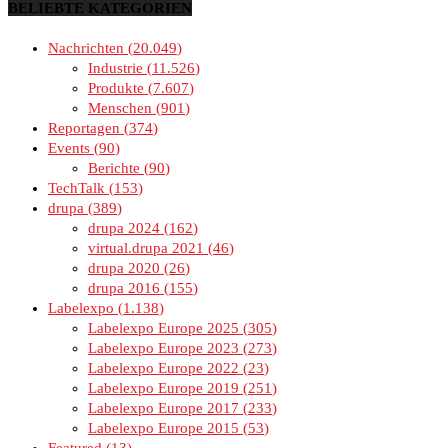
BELIEBTE KATEGORIEN
Nachrichten
20.049
Industrie
11.526
Produkte
7.607
Menschen
901
Reportagen
374
Events
90
Berichte
90
TechTalk
153
drupa
389
drupa 2024
162
virtual.drupa 2021
46
drupa 2020
26
drupa 2016
155
Labelexpo
1.138
Labelexpo Europe 2025
305
Labelexpo Europe 2023
273
Labelexpo Europe 2022
23
Labelexpo Europe 2019
251
Labelexpo Europe 2017
233
Labelexpo Europe 2015
53