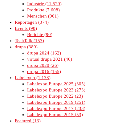
Industrie
11.529
Produkte
7.608
Menschen
901
Reportagen
374
Events
90
Berichte
90
TechTalk
153
drupa
389
drupa 2024
162
virtual.drupa 2021
46
drupa 2020
26
drupa 2016
155
Labelexpo
1.138
Labelexpo Europe 2025
305
Labelexpo Europe 2023
273
Labelexpo Europe 2022
23
Labelexpo Europe 2019
251
Labelexpo Europe 2017
233
Labelexpo Europe 2015
53
Featured
13