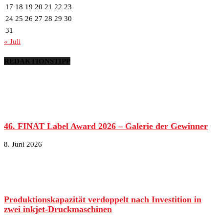
17
18
19
20
21
22
23
24
25
26
27
28
29
30
31
« Juli
REDAKTIONSTIPP
46. FINAT Label Award 2026 – Galerie der Gewinner
8. Juni 2026
Produktionskapazität verdoppelt nach Investition in
zwei inkjet-Druckmaschinen