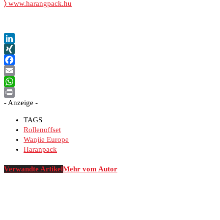
〉
www.harangpack.hu
LinkedIn
XING
Facebook
Email
WhatsApp
- Anzeige -
Print
TAGS
Rollenoffset
Wanjie Europe
Haranpack
Verwandte Artikel
Mehr vom Autor