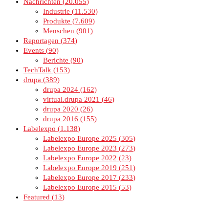
Nachrichten
20.055
Industrie
11.530
Produkte
7.609
Menschen
901
Reportagen
374
Events
90
Berichte
90
TechTalk
153
drupa
389
drupa 2024
162
virtual.drupa 2021
46
drupa 2020
26
drupa 2016
155
Labelexpo
1.138
Labelexpo Europe 2025
305
Labelexpo Europe 2023
273
Labelexpo Europe 2022
23
Labelexpo Europe 2019
251
Labelexpo Europe 2017
233
Labelexpo Europe 2015
53
Featured
13