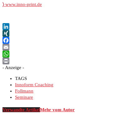
〉
www.inno-print.de
LinkedIn
XING
Facebook
Email
WhatsApp
- Anzeige -
Print
TAGS
Innoform Coaching
Follmann
Seminare
Verwandte Artikel
Mehr vom Autor