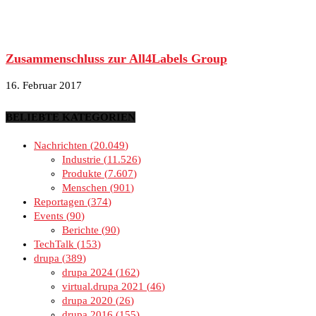
Zusammenschluss zur All4Labels Group
16. Februar 2017
BELIEBTE KATEGORIEN
Nachrichten
20.049
Industrie
11.526
Produkte
7.607
Menschen
901
Reportagen
374
Events
90
Berichte
90
TechTalk
153
drupa
389
drupa 2024
162
virtual.drupa 2021
46
drupa 2020
26
drupa 2016
155