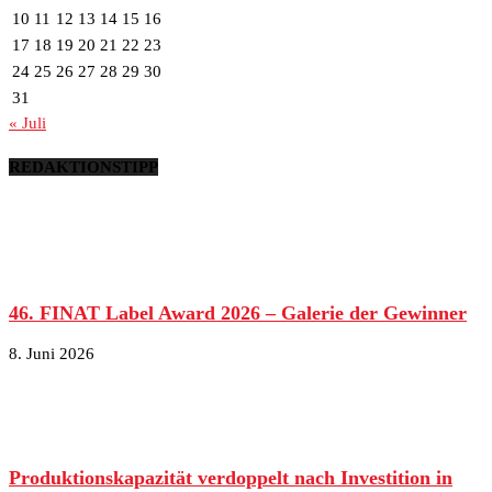
10
11
12
13
14
15
16
17
18
19
20
21
22
23
24
25
26
27
28
29
30
31
« Juli
REDAKTIONSTIPP
46. FINAT Label Award 2026 – Galerie der Gewinner
8. Juni 2026
Produktionskapazität verdoppelt nach Investition in