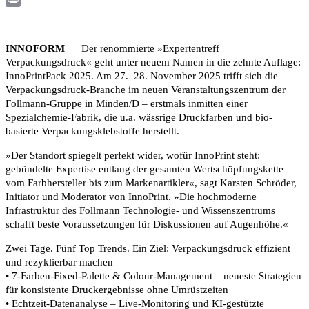
Print
INNOFORM
Der renommierte »Expertentreff
Verpackungsdruck« geht unter neuem Namen in die zehnte Auflage:
InnoPrintPack 2025. Am 27.–28. November 2025 trifft sich die
Verpackungsdruck-Branche im neuen Veranstaltungszentrum der
Follmann-Gruppe in Minden/D – erstmals inmitten einer
Spezialchemie-Fabrik, die u.a. wässrige Druckfarben und bio-
basierte Verpackungsklebstoffe herstellt.
»Der Standort spiegelt perfekt wider, wofür InnoPrint steht:
gebündelte Expertise entlang der gesamten Wertschöpfungskette –
vom Farbhersteller bis zum Markenartikler«, sagt Karsten Schröder,
Initiator und Moderator von InnoPrint. »Die hochmoderne
Infrastruktur des Follmann Technologie- und Wissenszentrums
schafft beste Voraussetzungen für Diskussionen auf Augenhöhe.«
Zwei Tage. Fünf Top Trends. Ein Ziel: Verpackungsdruck effizient
und rezyklierbar machen
• 7-Farben-Fixed-Palette & Colour-Management – neueste Strategien
für konsistente Druckergebnisse ohne Umrüstzeiten
• Echtzeit-Datenanalyse – Live-Monitoring und KI-gestützte