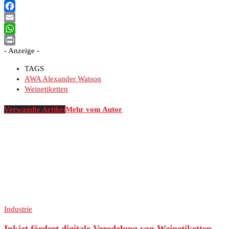
XING
Facebook
Email
WhatsApp
- Anzeige -
Print
TAGS
AWA Alexander Watson
Weinetiketten
Verwandte Artikel
Mehr vom Autor
Industrie
Inkjet fördert digitale Veredelung von Weinetiketten