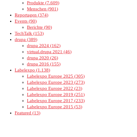
Produkte
7.609
Menschen
901
Reportagen
374
Events
90
Berichte
90
TechTalk
153
drupa
389
drupa 2024
162
virtual.drupa 2021
46
drupa 2020
26
drupa 2016
155
Labelexpo
1.138
Labelexpo Europe 2025
305
Labelexpo Europe 2023
273
Labelexpo Europe 2022
23
Labelexpo Europe 2019
251
Labelexpo Europe 2017
233
Labelexpo Europe 2015
53
Featured
13