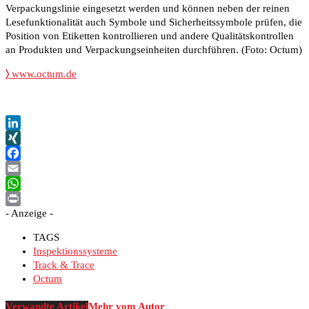
Verpackungslinie eingesetzt werden und können neben der reinen
Lesefunktionalität auch Symbole und Sicherheitssymbole prüfen, die
Position von Etiketten kontrollieren und andere Qualitätskontrollen
an Produkten und Verpackungseinheiten durchführen. (Foto: Octum)
〉
www.octum.de
LinkedIn
XING
Facebook
Email
WhatsApp
- Anzeige -
Print
TAGS
Inspektionssysteme
Track & Trace
Octum
Verwandte Artikel
Mehr vom Autor