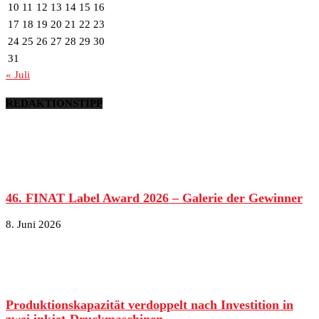
10
11
12
13
14
15
16
17
18
19
20
21
22
23
24
25
26
27
28
29
30
31
« Juli
REDAKTIONSTIPP
46. FINAT Label Award 2026 – Galerie der Gewinner
8. Juni 2026
Produktionskapazität verdoppelt nach Investition in
zwei inkjet-Druckmaschinen