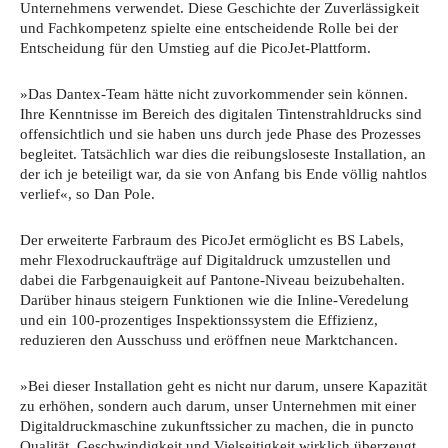
Unternehmens verwendet. Diese Geschichte der Zuverlässigkeit
und Fachkompetenz spielte eine entscheidende Rolle bei der
Entscheidung für den Umstieg auf die PicoJet-Plattform.
»Das Dantex-Team hätte nicht zuvorkommender sein können.
Ihre Kenntnisse im Bereich des digitalen Tintenstrahldrucks sind
offensichtlich und sie haben uns durch jede Phase des Prozesses
begleitet. Tatsächlich war dies die reibungsloseste Installation, an
der ich je beteiligt war, da sie von Anfang bis Ende völlig nahtlos
verlief«, so Dan Pole.
Der erweiterte Farbraum des PicoJet ermöglicht es BS Labels,
mehr Flexodruckaufträge auf Digitaldruck umzustellen und
dabei die Farbgenauigkeit auf Pantone-Niveau beizubehalten.
Darüber hinaus steigern Funktionen wie die Inline-Veredelung
und ein 100-prozentiges Inspektionssystem die Effizienz,
reduzieren den Ausschuss und eröffnen neue Marktchancen.
»Bei dieser Installation geht es nicht nur darum, unsere Kapazität
zu erhöhen, sondern auch darum, unser Unternehmen mit einer
Digitaldruckmaschine zukunftssicher zu machen, die in puncto
Qualität, Geschwindigkeit und Vielseitigkeit wirklich überzeugt.