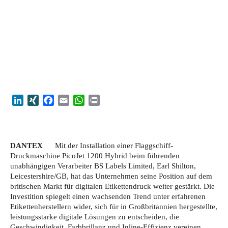
LinkedIn
XING
Facebook
Email
WhatsApp
Print
DANTEX
Mit der Installation einer Flaggschiff-
Druckmaschine PicoJet 1200 Hybrid beim führenden
unabhängigen Verarbeiter BS Labels Limited, Earl Shilton,
Leicestershire/GB, hat das Unternehmen seine Position auf dem
britischen Markt für digitalen Etikettendruck weiter gestärkt. Die
Investition spiegelt einen wachsenden Trend unter erfahrenen
Etikettenherstellern wider, sich für in Großbritannien hergestellte,
leistungsstarke digitale Lösungen zu entscheiden, die
Geschwindigkeit, Farbbrillanz und Inline-Effizienz vereinen.