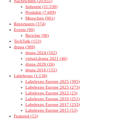
Nachrichten
20.055
Industrie
11.530
Produkte
7.609
Menschen
901
Reportagen
374
Events
90
Berichte
90
TechTalk
153
drupa
389
drupa 2024
162
virtual.drupa 2021
46
drupa 2020
26
drupa 2016
155
Labelexpo
1.138
Labelexpo Europe 2025
305
Labelexpo Europe 2023
273
Labelexpo Europe 2022
23
Labelexpo Europe 2019
251
Labelexpo Europe 2017
233
Labelexpo Europe 2015
53
Featured
13