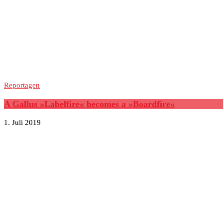
Reportagen
A Gallus »Labelfire« becomes a »Boardfire«
1. Juli 2019