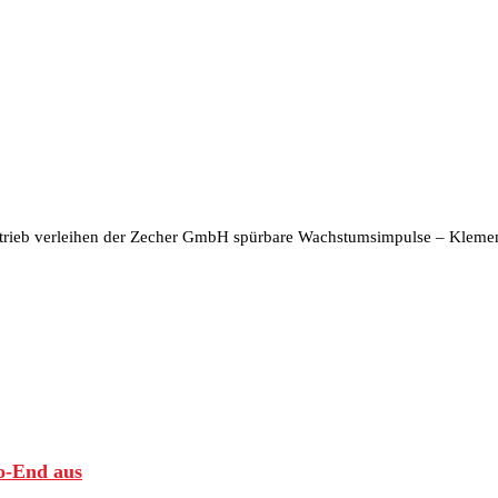
ieb verleihen der Zecher GmbH spürbare Wachstumsimpulse – Klemens E
to-End aus